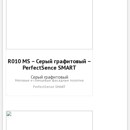
R010 MS – Серый графитовый –
PerfectSence SMART
Серый графитовый
Матовые и глянцевые фасадные полотна
PerfectSense SMART