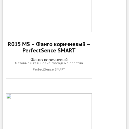
R015 MS – Фанго коричневый –
PerfectSence SMART
Фанго коричневый
Матовые и глянцевые фасадные полотна
PerfectSense SMART