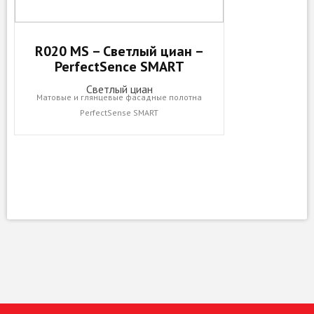
R020 MS – Светлый циан –
PerfectSence SMART
Светлый циан
Матовые и глянцевые фасадные полотна
PerfectSense SMART