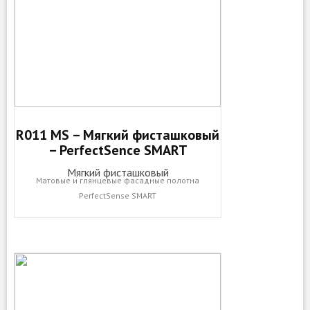
R011 MS – Мягкий фисташковый
– PerfectSence SMART
Мягкий фисташковый
Матовые и глянцевые фасадные полотна
PerfectSense SMART