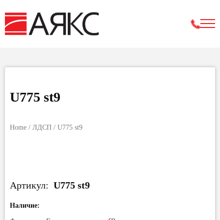
U775 st9
Home
/
ЛДСП
/ U775 st9
Артикул:
U775 st9
Наличие: