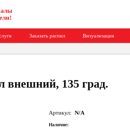
иалы
ели!
слуги
Заказать распил
Визуализация
л внешний, 135 град.
Артикул:
N/A
Наличие: