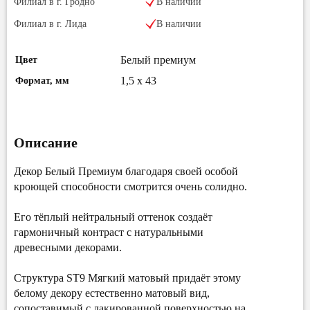
Филиал в г. Гродно
В наличии
Филиал в г. Лида
В наличии
Белый премиум
Цвет
1,5 x 43
Формат, мм
Описание
Декор Белый Премиум благодаря своей особой
кроющей способности смотрится очень солидно.
Его тёплый нейтральный оттенок создаёт
гармоничный контраст с натуральными
древесными декорами.
Структура ST9 Мягкий матовый придаёт этому
белому декору естественно матовый вид,
сопоставимый с лакированной поверхностью на